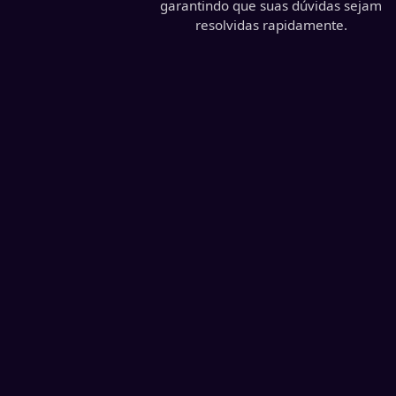
garantindo que suas dúvidas sejam
resolvidas rapidamente.