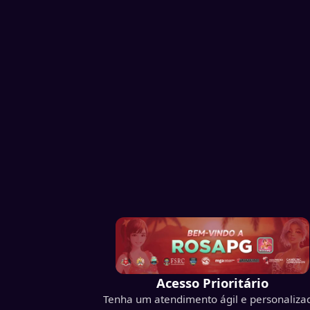
Acesso Prioritário
Tenha um atendimento ágil e personaliza