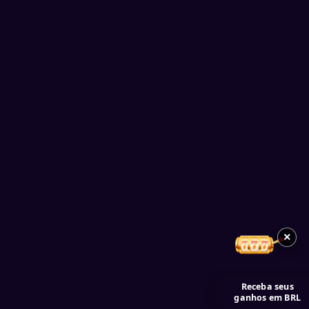
×
Receba seus
ganhos em BRL