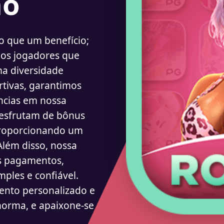
no
do que um benefício;
 os jogadores que
ma diversidade
rtivas, garantimos
ncias em nossa
desfrutam de bônus
proporcionando um
Além disso, nossa
os pagamentos,
ples e confiável.
ento personalizado e
norma, e apaixone-se