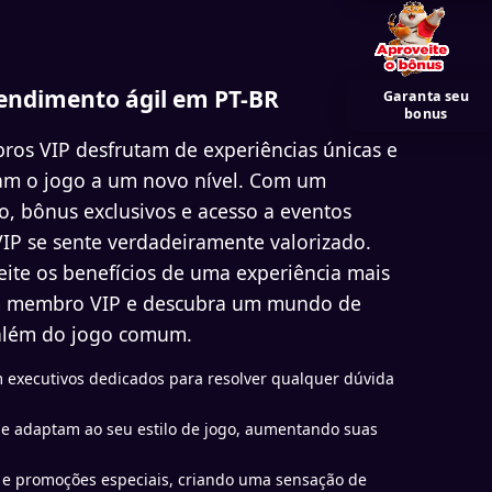
tendimento ágil em PT-BR
Garanta seu
bonus
os VIP desfrutam de experiências únicas e
am o jogo a um novo nível. Com um
, bônus exclusivos e acesso a eventos
VIP se sente verdadeiramente valorizado.
veite os benefícios de uma experiência mais
 um membro VIP e descubra um mundo de
além do jogo comum.
m executivos dedicados para resolver qualquer dúvida
e adaptam ao seu estilo de jogo, aumentando suas
s e promoções especiais, criando uma sensação de