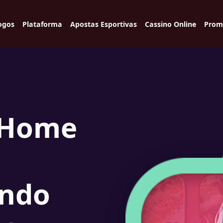
ogos
Plataforma
Apostas Esportivas
Cassino Online
Prom
 Home
undo