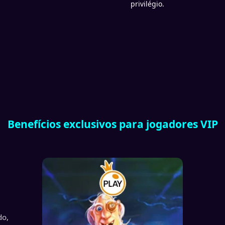
privilégio.
Benefícios exclusivos para jogadores VIP
do,