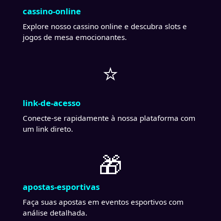
cassino-online
Explore nosso cassino online e descubra slots e
jogos de mesa emocionantes.
⭐
link-de-acesso
Conecte-se rapidamente à nossa plataforma com
um link direto.
🎁
apostas-esportivas
Faça suas apostas em eventos esportivos com
análise detalhada.