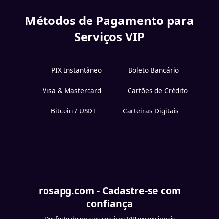
Métodos de Pagamento para
Serviços VIP
PIX Instantâneo
Boleto Bancário
Visa & Mastercard
Cartões de Crédito
Bitcoin / USDT
Carteiras Digitais
rosapg.com - Cadastre-se com
confiança
Desfrute de nossos serviços VIP excepcionais