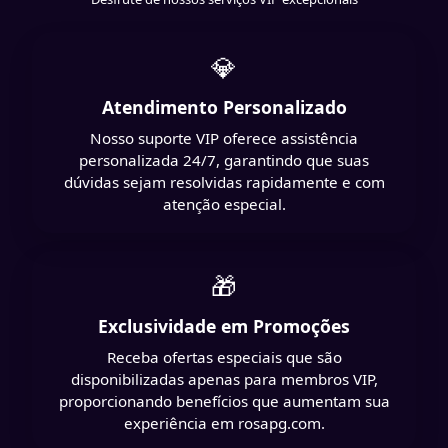
💎
Atendimento Personalizado
Nosso suporte VIP oferece assistência
personalizada 24/7, garantindo que suas
dúvidas sejam resolvidas rapidamente e com
atenção especial.
🎁
Exclusividade em Promoções
Receba ofertas especiais que são
disponibilizadas apenas para membros VIP,
proporcionando benefícios que aumentam sua
experiência em rosapg.com.