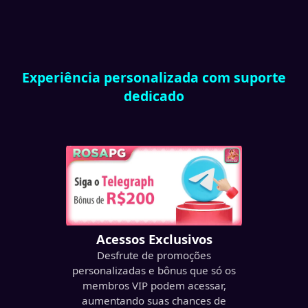
Experiência personalizada com suporte
dedicado
Acessos Exclusivos
Desfrute de promoções
personalizadas e bônus que só os
membros VIP podem acessar,
aumentando suas chances de