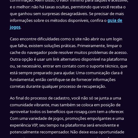
e o melhor: não há taxas ocultas, permitindo que você receba o
que ganhou sem surpresas desagradáveis. Se precisar de mais
informações sobre os métodos disponíveis, confira o
guia de
jogos
.
Caso encontre dificuldades como o site não abrir ou um login
que falha, existem soluções práticas. Primeiramente, limpar o
cache do navegador pode resolver muitos problemas de acesso.
Outra opção é usar um link alternativo disponível na plataforma
ou, se necessário, entrar em contato com o suporte técnico, que
está sempre preparado para ajudar. Uma comunicação clara é
fundamental, então certifique-se de fornecer informações
corretas durante qualquer processo de recuperação.
Ao final do processo de cadastro, você não só se junta a uma
comunidade vibrante, mas também se coloca em posição de
aproveitar todos os benefícios que rosapg.com tem a oferecer.
Com uma variedade de jogos, promoções empolgantes e uma
experiência VIP, seu tempo na plataforma será envolvente e
potencialmente recompensador. Não deixe essa oportunidade