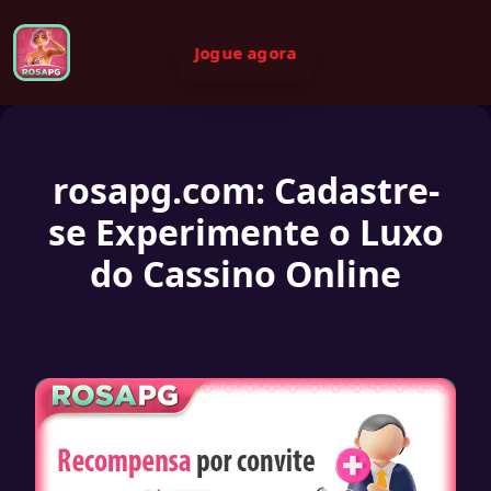
Jogue agora
rosapg.com: Cadastre-
se Experimente o Luxo
do Cassino Online