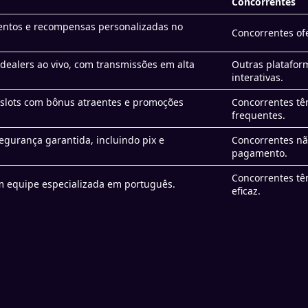
Concorrentes
ventos e recompensas personalizadas no
Concorrentes of
dealers ao vivo, com transmissões em alta
Outras platafor
interativas.
 slots com bônus atraentes e promoções
Concorrentes t
frequentes.
egurança garantida, incluindo pix e
Concorrentes nã
pagamento.
Concorrentes tê
 equipe especializada em português.
eficaz.