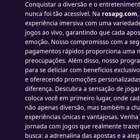
Conquistar a diversão e o entretenimen
nunca foi tão acessível. Na
rosapg.com
experiência imersiva com uma variedade 
jogos ao vivo, garantindo que cada apos
emoção. Nosso compromisso com a seg
pagamentos rápidos proporciona uma 
preocupações. Além disso, nosso progr
para se deliciar com benefícios exclusiv
e oferecendo promoções personalizadas
diferença. Descubra a sensação de joga
coloca você em primeiro lugar, onde ca
não apenas diversão, mas também a cha
experiências únicas e vantajosas. Venha
jornada com jogos que realmente traze
busca: a adrenalina das apostas e a aleg