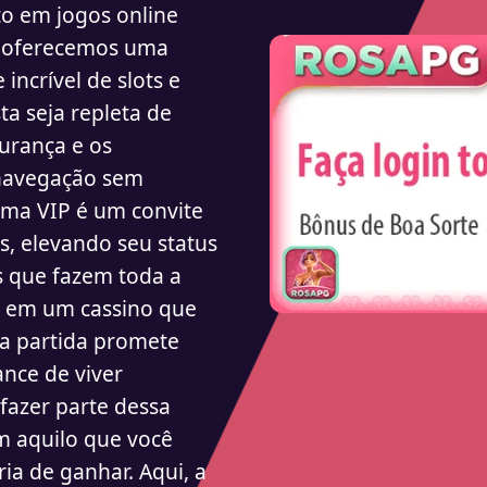
to em jogos online
, oferecemos uma
incrível de slots e
ta seja repleta de
urança e os
navegação sem
ama VIP é um convite
os, elevando seu status
 que fazem toda a
r em um cassino que
da partida promete
nce de viver
 fazer parte dessa
m aquilo que você
ria de ganhar. Aqui, a