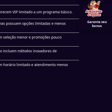
erecem VIP limitado a um programa básico.
Garanta seu
mas possuem opções limitadas e menos
bonus
êm seleção menor e promoções pouco
o incluem métodos inovadores de
m horário limitado e atendimento menos