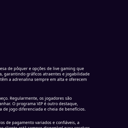
mesa de pôquer e opções de live gaming que
, garantindo gráficos atraentes e jogabilidade
mantêm a adrenalina sempre em alta e oferecem
meço. Regularmente, os jogadores são
nhar. O programa VIP é outro destaque,
 de jogo diferenciada e cheia de benefícios.
os de pagamento variados e confiáveis, a
ao cliente está sempre disponível para resolver