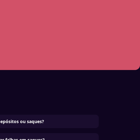
depósitos ou saques?
r falhas em saques?