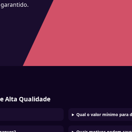
 garantido.
de Alta Qualidade
Qual o valor mínimo para 
 saques?
Quais motivos podem causa