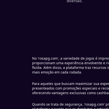
diversão.
No 'rosapg.com', a variedade de jogos é impr
proporcionam uma experiência envolvente e ric
fluída. Além disso, a plataforma traz recurso
mais emoção em cada rodada.
Para aqueles que buscam maximizar sua experi
presenteados com promoções especiais e reco
oferecendo vantagens exclusivas como cashback
Quando se trata de segurança, 'rosapg.com' pr
plataforma garante que os depósitos e retirada