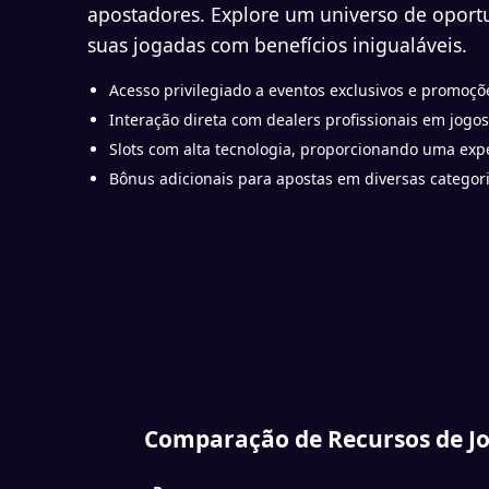
apostadores. Explore um universo de oport
suas jogadas com benefícios inigualáveis.
Acesso privilegiado a eventos exclusivos e promoçõ
Interação direta com dealers profissionais em jogos
Slots com alta tecnologia, proporcionando uma expe
Bônus adicionais para apostas em diversas categori
Comparação de Recursos de Jo