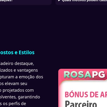
ostos e Estilos
dadeiro destaque,
lizados e vantagens
capturam a emoção dos
vos elevam seu
ão projetados com
olventes, garantindo
 os perfis de