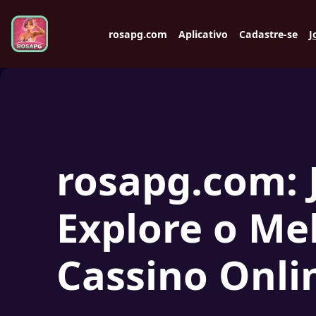
rosapg.com
Aplicativo
Cadastre-se
J
rosapg.com: 
Explore o Me
Cassino Onli