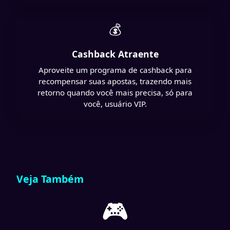
💰
Cashback Atraente
Aproveite um programa de cashback para
recompensar suas apostas, trazendo mais
retorno quando você mais precisa, só para
você, usuário VIP.
Veja Também
🎮