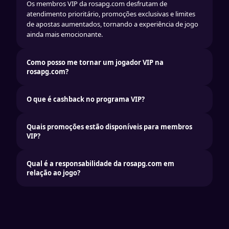
Os membros VIP da rosapg.com desfrutam de
atendimento prioritário, promoções exclusivas e limites
de apostas aumentados, tornando a experiência de jogo
ainda mais emocionante.
Como posso me tornar um jogador VIP na
rosapg.com?
Para ser convidado ao programa VIP da rosapg.com, é
O que é cashback no programa VIP?
necessário acumular pontos através de apostas
regulares. Os jogadores ativos são considerados para
Cashback oferece um retorno de parte das perdas dos
esse status especial.
Quais promoções estão disponíveis para membros
jogadores VIP na rosapg.com, permitindo que possam
VIP?
jogar com mais confiança e menos riscos financeiros.
Os membros VIP da rosapg.com recebem acesso a
Qual é a responsabilidade da rosapg.com em
promoções personalizadas, bônus especiais e eventos
relação ao jogo?
exclusivos, enriquecendo ainda mais a experiência de
jogo.
A rosapg.com prioriza o jogo responsável,
proporcionando ferramentas de autoexclusão e limites
de depósito, assegurando que todos os jogadores
tenham uma experiência saudável.