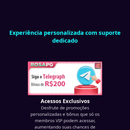
Experiência personalizada com suporte
dedicado
Acessos Exclusivos
Desfrute de promoções
personalizadas e bônus que só os
membros VIP podem acessar,
aumentando suas chances de