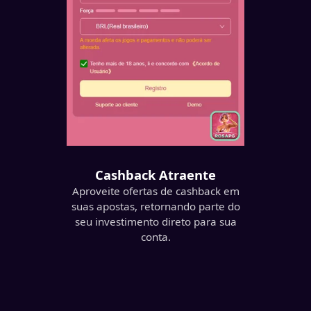
Cashback Atraente
Aproveite ofertas de cashback em
suas apostas, retornando parte do
seu investimento direto para sua
conta.