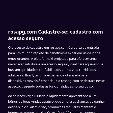
rosapg.com Cadastre-se: cadastro com
acesso seguro
O processo de cadastro em rosapg.com é a porta de entrada
para um mundo repleto de benefícios e experiências de jogos
emocionantes. A plataforma é projetada para oferecer uma
navegação intuitiva e um acesso seguro, ideal para aqueles que
buscam qualidade e confiabilidade. Com a vida corrida dos
adultos no Brasil, ter uma experiência otimizada para
dispositivos móveis é essencial, e o rosapg.com se destaca nesse
aspecto, trazendo todas as funcionalidades no seu bolso.
Ao se inscrever, o usuário é rapidamente apresentado a um
bônus de boas-vindas atrativo, que amplia as chances de ganhar
desde o início. Além disso, promoções regulares mantêm o
interesse sempre em alta. Os usuários fiéis podem aproveitar