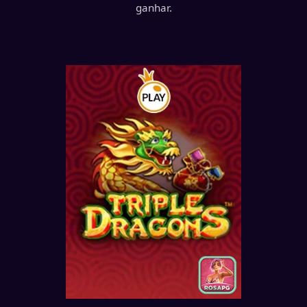
ganhar.