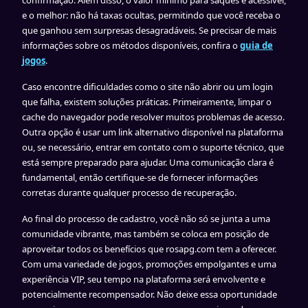
e o melhor: não há taxas ocultas, permitindo que você receba o
que ganhou sem surpresas desagradáveis. Se precisar de mais
informações sobre os métodos disponíveis, confira o
guia de
jogos
.
Caso encontre dificuldades como o site não abrir ou um login
que falha, existem soluções práticas. Primeiramente, limpar o
cache do navegador pode resolver muitos problemas de acesso.
Outra opção é usar um link alternativo disponível na plataforma
ou, se necessário, entrar em contato com o suporte técnico, que
está sempre preparado para ajudar. Uma comunicação clara é
fundamental, então certifique-se de fornecer informações
corretas durante qualquer processo de recuperação.
Ao final do processo de cadastro, você não só se junta a uma
comunidade vibrante, mas também se coloca em posição de
aproveitar todos os benefícios que rosapg.com tem a oferecer.
Com uma variedade de jogos, promoções empolgantes e uma
experiência VIP, seu tempo na plataforma será envolvente e
potencialmente recompensador. Não deixe essa oportunidade