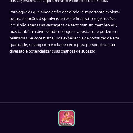
passar; inscreva-se agora mesmo e comece sua jornada.
Para aqueles que ainda estão decidindo, é importante explorar
todas as opções disponíveis antes de finalizar o registro. Isso
inclui não apenas as vantagens de se tornar um membro VIP,
mas também a diversidade de jogos e apostas que podem ser
realizadas. Se você busca uma experiência de consumo de alta
qualidade, rosapg.com é o lugar certo para personalizar sua
diversão e potencializar suas chances de sucesso.