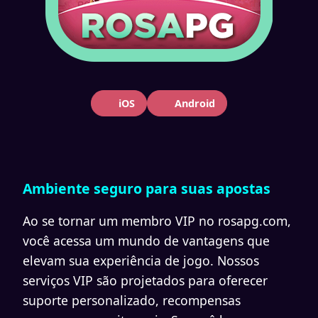
iOS
Android
Ambiente seguro para suas apostas
Ao se tornar um membro VIP no rosapg.com,
você acessa um mundo de vantagens que
elevam sua experiência de jogo. Nossos
serviços VIP são projetados para oferecer
suporte personalizado, recompensas