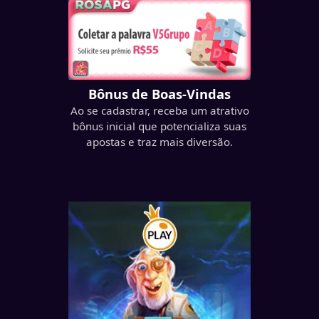
Bônus de Boas-Vindas
Ao se cadastrar, receba um atrativo
bônus inicial que potencializa suas
apostas e traz mais diversão.