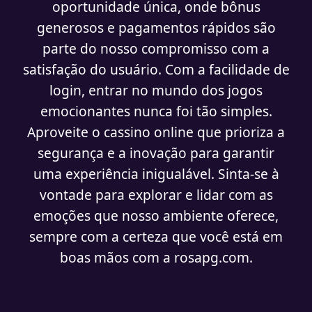
oportunidade única, onde bônus
generosos e pagamentos rápidos são
parte do nosso compromisso com a
satisfação do usuário. Com a facilidade de
login, entrar no mundo dos jogos
emocionantes nunca foi tão simples.
Aproveite o cassino online que prioriza a
segurança e a inovação para garantir
uma experiência inigualável. Sinta-se à
vontade para explorar e lidar com as
emoções que nosso ambiente oferece,
sempre com a certeza que você está em
boas mãos com a rosapg.com.