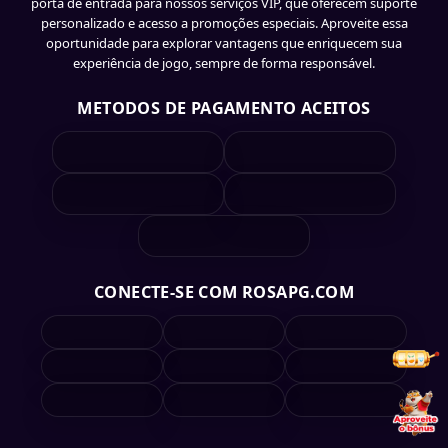
porta de entrada para nossos serviços VIP, que oferecem suporte
personalizado e acesso a promoções especiais. Aproveite essa
oportunidade para explorar vantagens que enriquecem sua
experiência de jogo, sempre de forma responsável.
METODOS DE PAGAMENTO ACEITOS
CONECTE-SE COM ROSAPG.COM