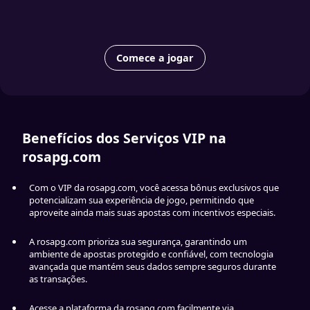
Comece a jogar
Benefícios dos Serviços VIP na
rosapg.com
Com o VIP da rosapg.com, você acessa bônus exclusivos que
potencializam sua experiência de jogo, permitindo que
aproveite ainda mais suas apostas com incentivos especiais.
A rosapg.com prioriza sua segurança, garantindo um
ambiente de apostas protegido e confiável, com tecnologia
avançada que mantém seus dados sempre seguros durante
as transações.
Acesse a plataforma da rosapg.com facilmente via