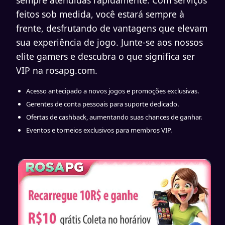
sempre atendidas rapidamente. Com serviços
feitos sob medida, você estará sempre à
frente, desfrutando de vantagens que elevam
sua experiência de jogo. Junte-se aos nossos
elite gamers e descubra o que significa ser
VIP na rosapg.com.
Acesso antecipado a novos jogos e promoções exclusivas.
Gerentes de conta pessoais para suporte dedicado.
Ofertas de cashback, aumentando suas chances de ganhar.
Eventos e torneios exclusivos para membros VIP.