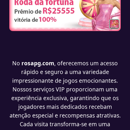
No
rosapg.com
, oferecemos um acesso
rápido e seguro a uma variedade
impressionante de jogos emocionantes.
Nossos serviços VIP proporcionam uma
experiência exclusiva, garantindo que os
jogadores mais dedicados recebam
atenção especial e recompensas atrativas.
Cada visita transforma-se em uma