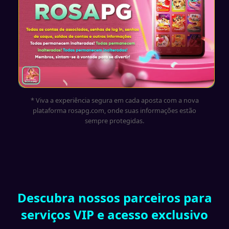
* Viva a experiência segura em cada aposta com a nova
plataforma rosapg.com, onde suas informações estão
sempre protegidas.
Descubra nossos parceiros para
serviços VIP e acesso exclusivo