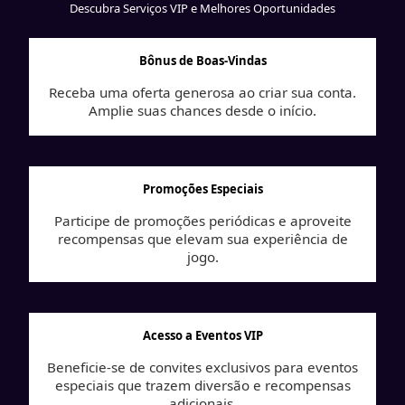
Descubra Serviços VIP e Melhores Oportunidades
Bônus de Boas-Vindas
Receba uma oferta generosa ao criar sua conta.
Amplie suas chances desde o início.
Promoções Especiais
Participe de promoções periódicas e aproveite
recompensas que elevam sua experiência de
jogo.
Acesso a Eventos VIP
Beneficie-se de convites exclusivos para eventos
especiais que trazem diversão e recompensas
adicionais.