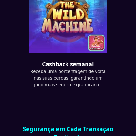
Cashback semanal
Receba uma porcentagem de volta
nas suas perdas, garantindo um
jogo mais seguro e gratificante.
Segurança em Cada Transação