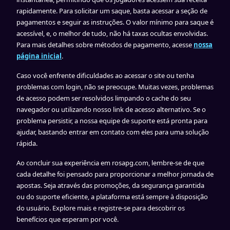
rapidamente. Para solicitar um saque, basta acessar a seção de
pagamentos e seguir as instruções. O valor mínimo para saque é
acessível, e, o melhor de tudo, não há taxas ocultas envolvidas.
Para mais detalhes sobre métodos de pagamento, acesse
nossa
página inicial
.
Caso você enfrente dificuldades ao acessar o site ou tenha
problemas com login, não se preocupe. Muitas vezes, problemas
de acesso podem ser resolvidos limpando o cache do seu
navegador ou utilizando nosso link de acesso alternativo. Se o
problema persistir, a nossa equipe de suporte está pronta para
ajudar, bastando entrar em contato com eles para uma solução
rápida.
Ao concluir sua experiência em rosapg.com, lembre-se de que
cada detalhe foi pensado para proporcionar a melhor jornada de
apostas. Seja através das promoções, da segurança garantida
ou do suporte eficiente, a plataforma está sempre à disposição
do usuário. Explore mais e registre-se para descobrir os
benefícios que esperam por você.