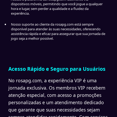
dispositivos móveis, permitindo que você jogue a qualquer
hora e lugar, sem perder a qualidade e a fluidez da
experiência.
Nosso suporte ao cliente da rosapg.com está sempre
disponível para atender às suas necessidades, oferecendo
assistência rápida e eficaz para assegurar que sua jornada de
jogo seja a melhor possível.
Acesso Rápido e Seguro para Usuários
No rosapg.com, a experiência VIP é uma
jornada exclusiva. Os membros VIP recebem
atenção especial, com acesso a promoções
personalizadas e um atendimento dedicado
que garante que suas necessidades sejam