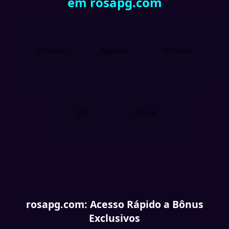
em rosapg.com
Cassino
Apostas
Torneios
VIP
Bônus
rosapg.com: Acesso Rápido a Bônus
Exclusivos